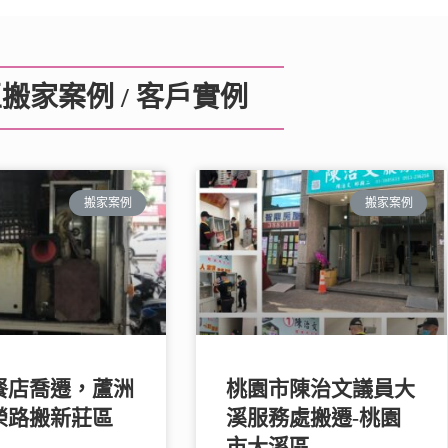
搬家案例 / 客戶實例
搬家案例
搬家案例
餐店喬遷，蘆洲
桃園市陳治文議員大
榮路搬新莊區
溪服務處搬遷-桃園
市大溪區