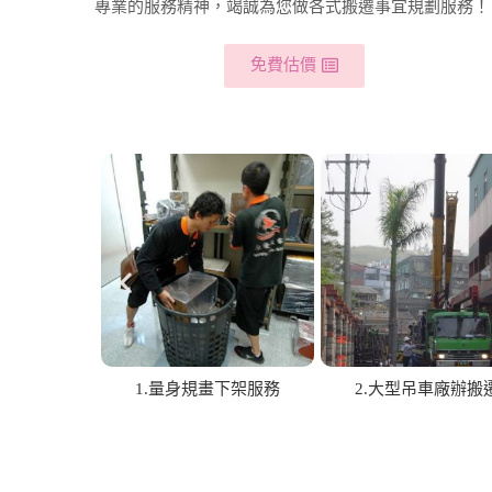
專業的服務精神，竭誠為您做各式搬遷事宜規劃服務！
免費估價
劃豪華下架
5.圖畫包裝運送作業
6.機械儀器各式作