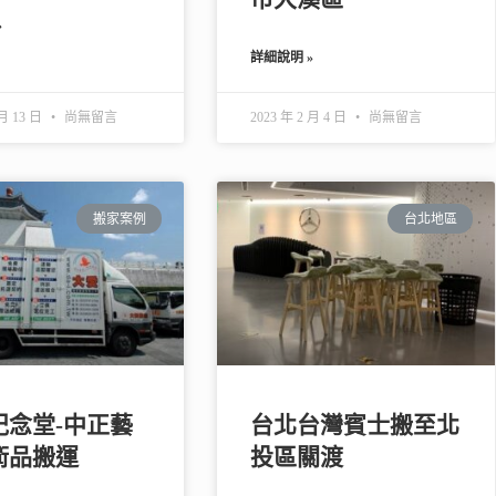
»
詳細說明 »
 月 13 日
尚無留言
2023 年 2 月 4 日
尚無留言
搬家案例
台北地區
紀念堂-中正藝
台北台灣賓士搬至北
術品搬運
投區關渡