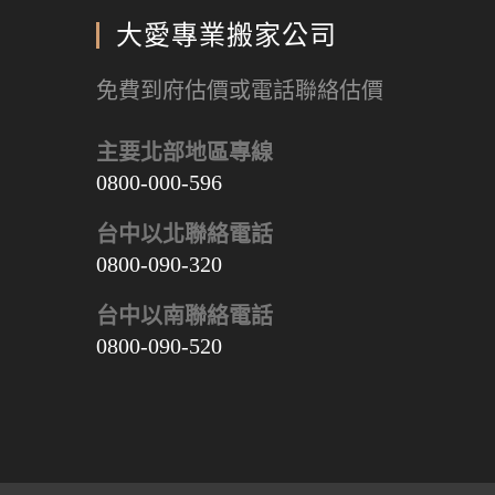
)
視
啟
開
中
視
窗
)
啟
開
窗
中
)
啟
中
大愛專業搬家公司
開
)
開
啟
啟
)
)
免費到府估價或電話聯絡估價
主要北部地區專線
0800-000-596
台中以北聯絡電話
0800-090-320
台中以南聯絡電話
0800-090-520