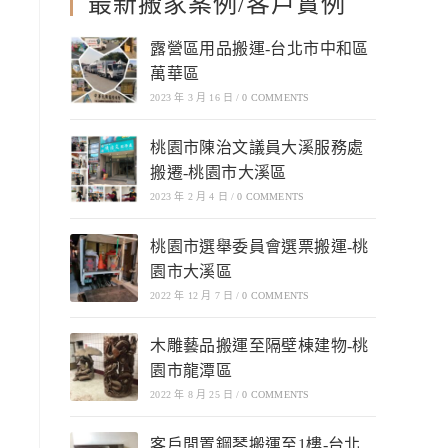
最新搬家案例/客戶實例
露營區用品搬運-台北市中和區
萬華區
2023 年 3 月 16 日
/
0 COMMENTS
桃園市陳治文議員大溪服務處
搬遷-桃園市大溪區
2023 年 2 月 4 日
/
0 COMMENTS
桃園市選舉委員會選票搬運-桃
園市大溪區
2022 年 12 月 7 日
/
0 COMMENTS
木雕藝品搬運至隔壁棟建物-桃
9.大小家庭細心搬遷
10.各式物品運送服務
11
園市龍潭區
2022 年 8 月 25 日
/
0 COMMENTS
客戶閒置鋼琴搬運至1樓-台北