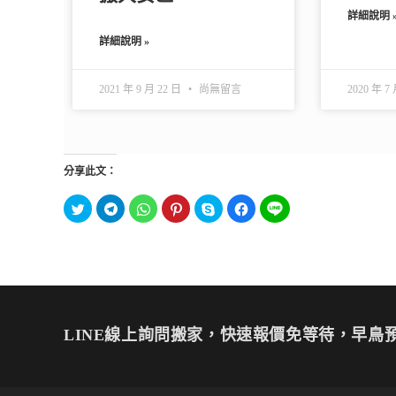
詳細說明 
詳細說明 »
2021 年 9 月 22 日
尚無留言
2020 年 7
分享此文：
分
按
分
分
按
按
分
享
一
享
享
一
一
享
到
下
到
到
下
下
到
T
以
W
P
即
以
L
w
分
h
i
可
分
I
i
享
a
n
分
享
N
t
到
t
t
享
至
E
t
T
s
e
至
F
(
e
e
A
r
S
a
在
r
l
p
e
k
c
新
(
e
p
s
y
e
視
在
g
(
t
p
b
窗
新
r
在
(
e
o
LINE線上詢問搬家，快速報價免等待，早鳥預
中
視
a
新
在
(
o
開
窗
m
視
新
在
k
啟
中
(
窗
視
新
(
)
開
在
中
窗
視
在
啟
新
開
中
窗
新