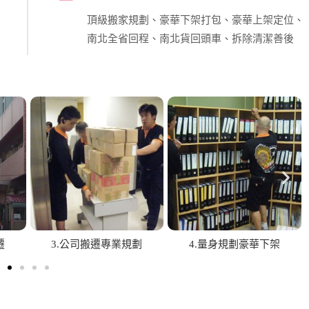
頂級搬家規劃、豪華下架打包、豪華上架定位、
南北全省回程、南北貨回頭車、拆除清潔善後
業
7.鋼琴烤漆防護處理
8.政府機關大型搬遷