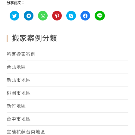
分享此文：
分
按
分
分
按
按
分
享
一
享
享
一
一
享
到
下
到
到
下
下
到
T
以
W
P
即
以
L
w
分
h
i
可
分
I
i
享
a
n
分
享
N
t
到
t
t
享
至
搬家案例分類
E
t
T
s
e
至
F
(
e
e
A
r
S
a
在
r
l
p
e
k
c
新
(
e
p
s
y
e
視
所有搬家案例
在
g
(
t
p
b
窗
新
r
在
(
e
o
中
視
a
新
在
(
o
開
窗
m
視
新
在
k
台北地區
啟
中
(
窗
視
新
(
)
開
在
中
窗
視
在
啟
新
開
中
窗
新
)
視
啟
開
中
視
新北市地區
窗
)
啟
開
窗
中
)
啟
中
開
)
開
桃園市地區
啟
啟
)
)
新竹地區
台中市地區
宜蘭花蓮台東地區