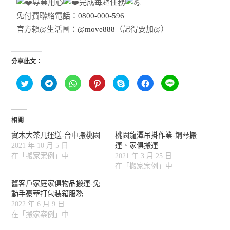
專業用心
完成每趟任務
免付費聯絡電話：
0800-000-596
官方賴@生活圈：
@move888
（記得要加@）
分享此文：
分
按
分
分
按
按
分
享
一
享
享
一
一
享
到
下
到
到
下
下
到
T
以
W
P
即
以
L
w
分
h
i
可
分
I
i
享
a
n
分
享
N
t
到
t
t
享
至
相關
E
t
T
s
e
至
F
(
e
e
A
r
S
a
在
實木大茶几運送-台中搬桃園
桃園龍潭吊掛作業-鋼琴搬
r
l
p
e
k
c
新
(
e
p
s
y
e
2021 年 10 月 5 日
運、家俱搬運
視
在
g
(
t
p
b
窗
新
r
在
(
e
o
在「搬家案例」中
2021 年 3 月 25 日
中
視
a
新
在
(
o
開
在「搬家案例」中
窗
m
視
新
在
k
啟
中
(
窗
視
新
(
)
開
在
中
窗
視
在
舊客戶家庭家俱物品搬運-免
啟
新
開
中
窗
新
)
視
啟
開
中
視
動手豪華打包裝箱服務
窗
)
啟
開
窗
2022 年 6 月 9 日
中
)
啟
中
開
)
開
在「搬家案例」中
啟
啟
)
)