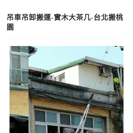
吊車吊卸搬運-實木大茶几-台北搬桃
園