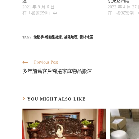
運
京東路四段
視
在
g
(
t
p
b
窗
新
r
在
(
e
o
2021 年 9 月 6 日
2022 年 4 月 27
中
視
a
新
在
(
o
開
在「搬家案例」中
在「搬家案例」
窗
m
視
新
在
k
啟
中
(
窗
視
新
(
)
開
在
中
窗
視
在
啟
新
開
中
窗
新
)
視
啟
開
中
視
窗
)
啟
開
窗
中
)
啟
中
TAGS:
免動手-輕鬆型搬家
,
基隆地區
,
雲林地區
開
)
開
啟
啟
)
)
Previous Post
多年前舊客戶喬遷家庭物品搬運
YOU MIGHT ALSO LIKE