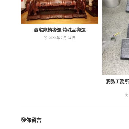
豪宅龍椅搬運.特殊品搬運
2020 年 7 月 24 日
潤弘工務
發佈留言