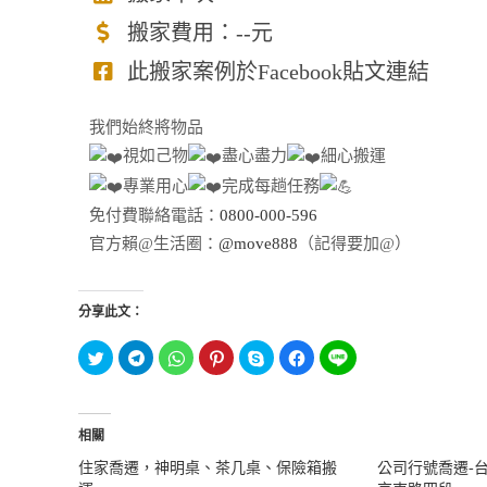
搬家費用：--元
此搬家案例於Facebook貼文連結
我們始終將物品
視如己物
盡心盡力
細心搬運
專業用心
完成每趟任務
免付費聯絡電話：
0800-000-596
官方賴@生活圈：
@move888
（記得要加@）
分享此文：
分
按
分
分
按
按
分
享
一
享
享
一
一
享
到
下
到
到
下
下
到
T
以
W
P
即
以
L
w
分
h
i
可
分
I
i
享
a
n
分
享
N
t
到
t
t
享
至
相關
E
t
T
s
e
至
F
(
e
e
A
r
S
a
在
住家喬遷，神明桌、茶几桌、保險箱搬
公司行號喬遷-
r
l
p
e
k
c
新
(
e
p
s
y
e