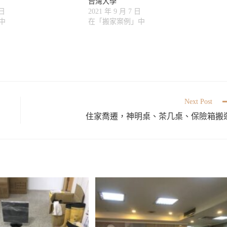
台灣大學
 日
2021 年 9 月 7 日
中
在「搬家案例」中
Next Post
住家喬遷，神明桌、茶几桌、保險箱搬