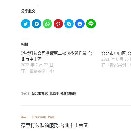
分享此文：
分
按
分
分
按
按
分
享
一
享
享
一
一
享
到
下
到
到
下
下
到
T
以
W
P
即
以
L
w
分
h
i
可
分
I
i
享
a
n
分
享
N
t
到
t
t
享
至
相關
E
t
T
s
e
至
F
(
e
e
A
r
S
a
在
湛揚科技公司搬遷第二梯次夜間作業-台
台北市中山區-
r
l
p
e
k
c
新
(
e
p
s
y
e
北市中山區
2021 年 6 月 26
視
在
g
(
t
p
b
窗
新
r
在
(
e
o
2022 年 7 月 22 日
在「搬家案例」
中
視
a
新
在
(
o
開
在「搬家案例」中
窗
m
視
新
在
k
啟
中
(
窗
視
新
(
)
開
在
中
窗
視
在
啟
新
開
中
窗
新
)
視
啟
開
中
視
窗
)
啟
開
窗
中
)
啟
中
TAGS:
台北市搬家
,
免動手-輕鬆型搬家
開
)
開
啟
啟
)
)
Previous Post
豪華打包裝箱服務-台北市士林區