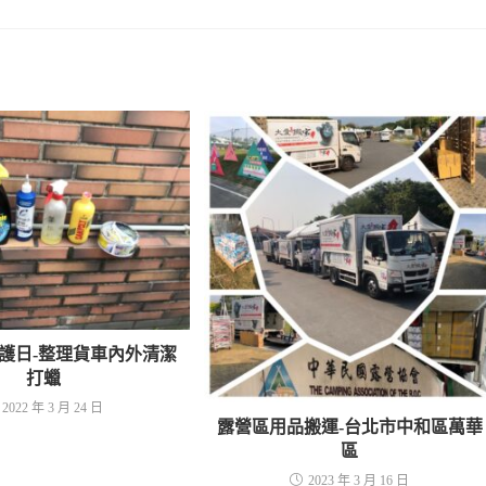
護日-整理貨車內外清潔
打蠟
2022 年 3 月 24 日
露營區用品搬運-台北市中和區萬華
區
2023 年 3 月 16 日