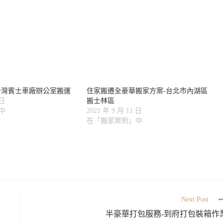
台灣賓士車廠辦公室搬運
住家搬遷全豪華搬家方案-台北市內湖區
 日
搬士林區
中
2021 年 9 月 11 日
在「搬家案例」中
Next Post
半豪華打包服務-到府打包裝箱作