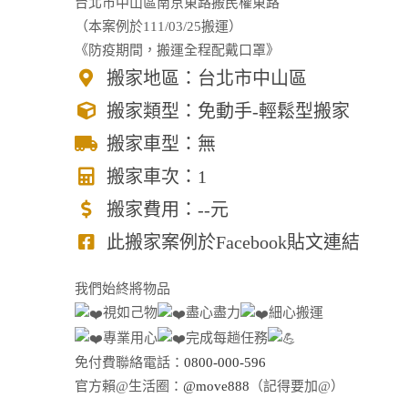
台北市中山區南京東路搬民權東路
（本案例於111/03/25搬運）
《防疫期間，搬運全程配戴口罩》
搬家地區：台北市中山區
搬家類型：免動手-輕鬆型搬家
搬家車型：無
搬家車次：1
搬家費用：--元
此搬家案例於Facebook貼文連結
我們始終將物品
視如己物
盡心盡力
細心搬運
專業用心
完成每趟任務
免付費聯絡電話：
0800-000-596
官方賴@生活圈：
@move888
（記得要加@）